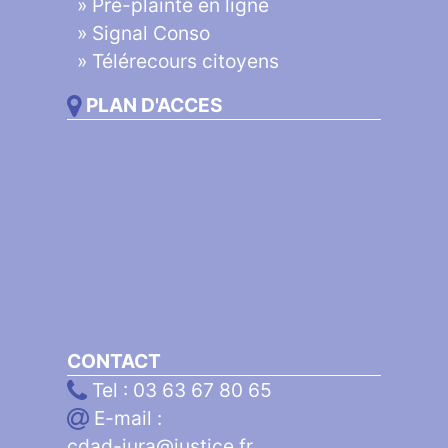
»
Pré-plainte en ligne
»
Signal Conso
»
Télérecours citoyens
PLAN D'ACCES
CONTACT
Tel : 03 63 67 80 65
E-mail :
cdad-jura@justice.fr